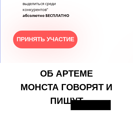
выделиться среди
конкурентов"
абсолютно БЕСПЛАТНО
ПРИНЯТЬ УЧАСТИЕ
ОБ АРТЕМЕ
МОНСТА ГОВОРЯТ И
ПРИНЯТЬ УЧАСТИЕ
ПИШУТ
Чему вы научитесь и
что внедрите
за этот онлай
вебинар: